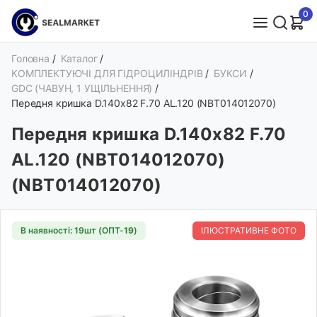
0
Головна
/
Каталог
/
КОМПЛЕКТУЮЧІ ДЛЯ ГІДРОЦИЛІНДРІВ
/
БУКСИ
/
GDC (ЧАВУН, 1 УЩІЛЬНЕННЯ)
/
Передня кришка D.140x82 F.70 AL.120 (NBT014012070)
Передня кришка D.140x82 F.70
AL.120 (NBT014012070)
(NBT014012070)
В наявності: 19шт (ОПТ-
19
)
ІЛЮСТРАТИВНЕ ФОТО