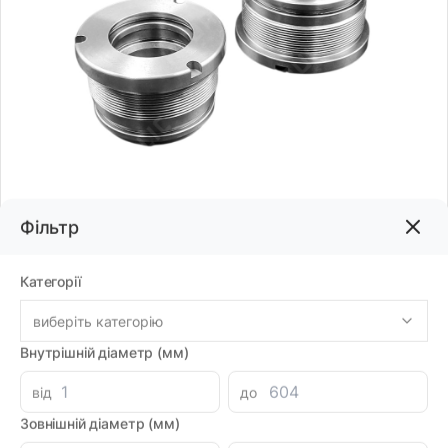
Фільтр
Код товару:
75034
Категорії
виберіть категорію
3920.80грн
Внутрішній діаметр (мм)
-
+
від
до
В корзину
Зовнішній діаметр (мм)
Знайшли дешевше?