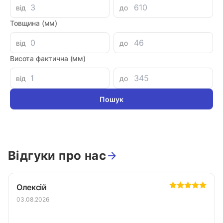
від
до
Товщина (мм)
Параметри
від
до
Висота фактична (мм)
NBT014012070
Артикул
від
до
Виробник
Країна-виробник
Відгуки про нас
Олексій
03.08.2026